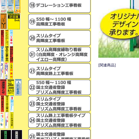
[関連商品]