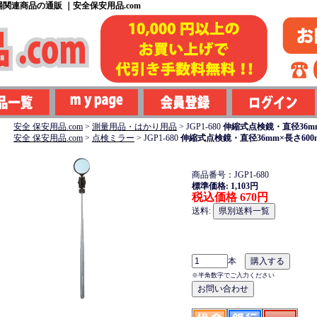
関連商品の通販 ｜安全保安用品.com
安全 保安用品.com
>
測量用品・はかり用品
>
JGP1-680
伸縮式点検鏡・直径36m
安全 保安用品.com
>
点検ミラー
>
JGP1-680
伸縮式点検鏡・直径36mm×長さ60
商品番号：JGP1-680
標準価格: 1,103円
税込価格 670円
送料:
本
※半角数字でご入力ください