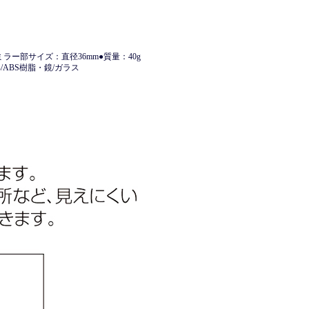
ミラー部サイズ：直径36mm●質量：40g
/ABS樹脂・鏡/ガラス