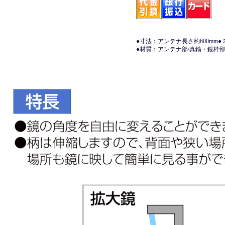
●寸法：アンテナ長さ約600mm●
●材質：アンテナ部/真鍮・鏡枠部