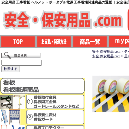
安全用品 工事看板 ヘルメット ポータブル電源 工事現場関連商品の通販 ｜安全保安用
安全 保安用品.com
>
テ
安全 保安用品.com
>
屋