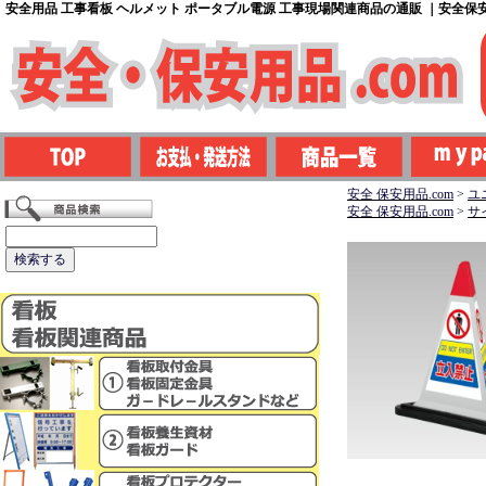
安全用品 工事看板 ヘルメット ポータブル電源 工事現場関連商品の通販 ｜安全保安用
安全 保安用品.com
>
ユ
安全 保安用品.com
>
サ