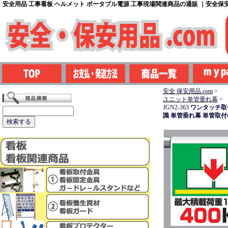
安全用品 工事看板 ヘルメット ポータブル電源 工事現場関連商品の通販 ｜安全保安用
安全 保安用品.com
>
ユニット単管垂れ幕
>
JGN2-363
ワンタッチ取
識 単管垂れ幕 単管取