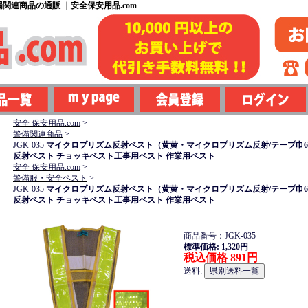
関連商品の通販 ｜安全保安用品.com
安全 保安用品.com
>
警備関連商品
>
JGK-035
マイクロプリズム反射ベスト（黄黄・マイクロプリズム反射/テープ巾60
反射ベスト チョッキベスト工事用ベスト 作業用ベスト
安全 保安用品.com
>
警備服・安全ベスト
>
JGK-035
マイクロプリズム反射ベスト（黄黄・マイクロプリズム反射/テープ巾60
反射ベスト チョッキベスト工事用ベスト 作業用ベスト
商品番号：JGK-035
標準価格: 1,320円
税込価格 891円
送料: