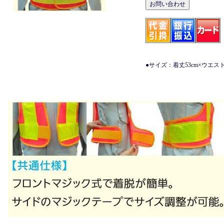
●サイズ：着丈53cm×ウエスト9