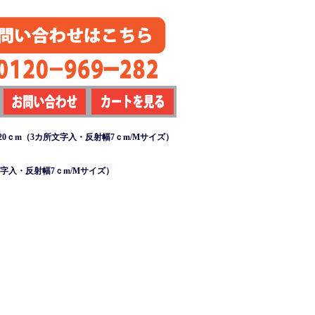
120ｃm（3カ所文字入・反射幅7ｃm/Mサイズ）
文字入・反射幅7ｃm/Mサイズ）