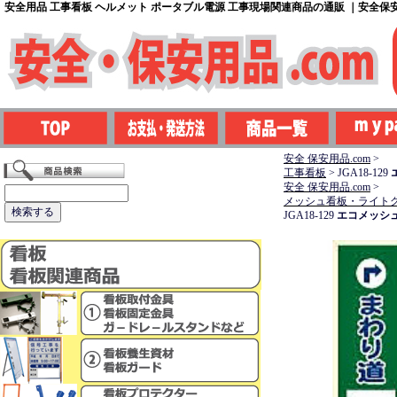
安全用品 工事看板 ヘルメット ポータブル電源 工事現場関連商品の通販 ｜安全保安用
安全 保安用品.com
>
工事看板
>
JGA18-129
安全 保安用品.com
>
メッシュ看板・ライト
JGA18-129
エコメッシ