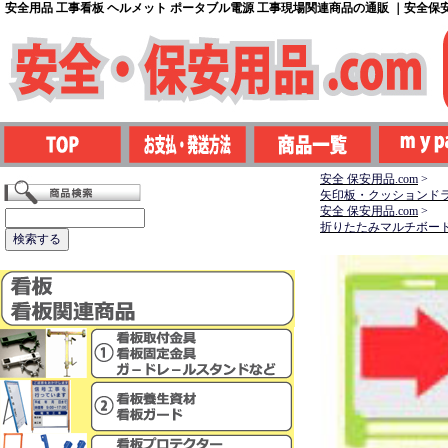
安全用品 工事看板 ヘルメット ポータブル電源 工事現場関連商品の通販 ｜安全保安用
安全 保安用品.com
>
矢印板・クッションド
安全 保安用品.com
>
折りたたみマルチボー