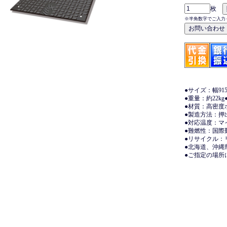
枚
※半角数字でご入力
●サイズ：幅915
●重量：約22kg
●材質：高密度
●製造方法：押
●対応温度：マイ
●難燃性：国際難
●リサイクル：
●北海道、沖縄
●ご指定の場所