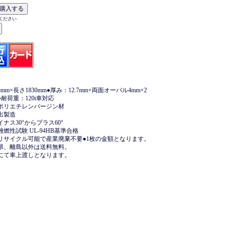
ください
mm×長さ1830mm●厚み：12.7mm+両面オーバル4mm×2
●耐荷重：120t車対応
ポリエチレンバージン材
出製造
ナス30°からプラス60°
燃性試験 UL-94HB基準合格
リサイクル可能で産業廃棄不要●1枚の金額となります。
県、離島以外は送料無料。
にて車上渡しとなります。