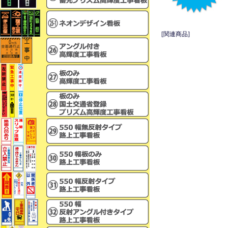
[関連商品]