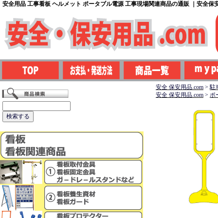
安全用品 工事看板 ヘルメット ポータブル電源 工事現場関連商品の通販 ｜安全保安用
安全 保安用品.com
>
駐
安全 保安用品.com
>
ポ