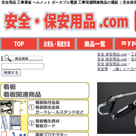
安全用品 工事看板 ヘルメット ポータブル電源 工事現場関連商品の通販 ｜安全保安用
安全 保安用品.com
>
工
安全 保安用品.com
>
安
安全 保安用品.com
>
安全帯
>
（株）トーヨ