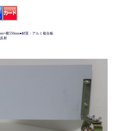
mm×横550mm●材質：アルミ複合板
度反射