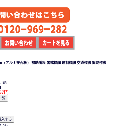
mm（アルミ複合板） 補助看板 警戒標識 規制標識 交通標識 簡易標識
166
円
57円
ださい