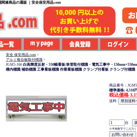
関連商品の通販 ｜安全保安用品.com
安全 保安用品.com
>
アルミ複合板取付標識
>
JGM5-166
白高輝度反射・550幅看板/単管取付標識・電気工事中・150mm×550
構内標識 補助標識 工事看板標識 作業看板標識 クランプ付看板 クランプ付標識
商品番号：JGM5-
標準価格: 4,510
税込価格 3,1
送料:
台
※半角数字でご入力く