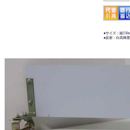
●サイズ：縦150
●反射：白高輝