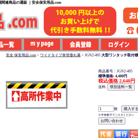
関連商品の通販 ｜安全保安用品.com
安全 保安用品.com
>
ワイドタイプ単管垂れ幕
>
JGN2-495
大型ワンタッチ取付標
商品番号：JGN2-495
標準価格: 4,400円
税込価格 2,640円
送料:
枚
※半角数字でご入力ください