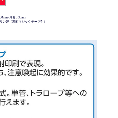
0mm×厚み0.35mm
ポリン製（裏面マジックテープ付）