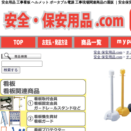
安全用品 工事看板 ヘルメット ポータブル電源 工事現場関連商品の通販 ｜安全保安用
安全 保安用品.com
>
チ
安全 保安用品.com
>
チ