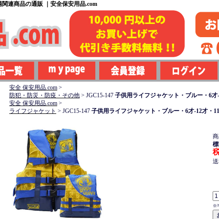
関連商品の通販 ｜安全保安用品.com
安全 保安用品.com
>
防犯・防災・防疫・その他
>
JGC15-147
子供用ライフジャケット・ブルー・6才-12才
安全 保安用品.com
>
ライフジャケット
>
JGC15-147
子供用ライフジャケット・ブルー・6才-12才・110c
商
標
税
送
※