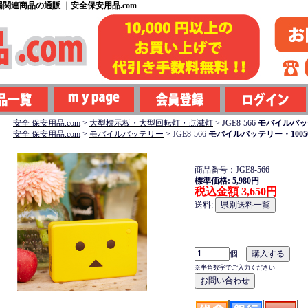
関連商品の通販 ｜安全保安用品.com
安全 保安用品.com
>
大型標示板・大型回転灯・点滅灯
>
JGE8-566
モバイルバッテリ
安全 保安用品.com
>
モバイルバッテリー
>
JGE8-566
モバイルバッテリー・10050m
商品番号：JGE8-566
標準価格: 5,980円
税込金額 3,650円
送料:
個
※半角数字でご入力ください