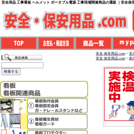
安全用品 工事看板 ヘルメット ポータブル電源 工事現場関連商品の通販 ｜安全保安用
安全 保安用品.com
>
安
安全 保安用品.com
>
衛