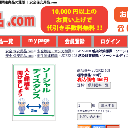
関連商品の通販 ｜安全保安用品.com
安全 保安用品.com
>
安全標識・マンガ標識
>
JGP22-108
感染対策標識・ソーシャ
安全 保安用品.com
>
衛生関連標識
>
JGP22-108
感染対策標識・ソーシャルディスタ
商品番号：JGP22-108
標準価格: 880円
税込価格 660円
送料:
枚
※半角数字でご入力ください