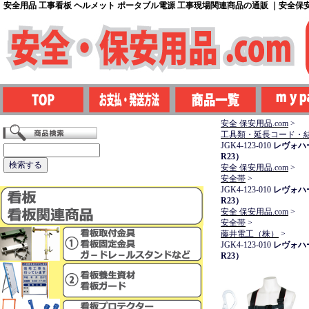
安全用品 工事看板 ヘルメット ポータブル電源 工事現場関連商品の通販 ｜安全保安用
安全 保安用品.com
>
工具類・延長コード・
JGK4-123-010
レヴォハー
R23）
安全 保安用品.com
>
安全帯
>
JGK4-123-010
レヴォハー
R23）
安全 保安用品.com
>
安全帯
>
藤井電工（株）
>
JGK4-123-010
レヴォハー
R23）