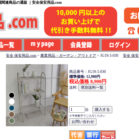
関連商品の通販 ｜安全保安用品.com
安全 保安用品.com
>
農業用品・ガーデン・アウトドア
>
JG19-5-030
安全 保安
商品番号：JG19-5-030
標準価格: 12,980円
税込価格 8,900円
送料:
台
※半角数字でご入力ください