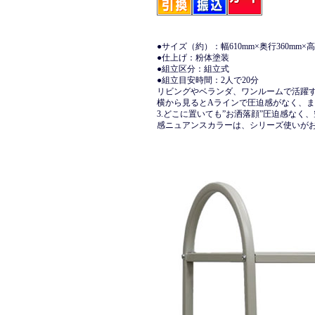
●サイズ（約）：幅610mm×奥行360mm×高
●仕上げ：粉体塗装
●組立区分：組立式
●組立目安時間：2人で20分
リビングやベランダ、ワンルームで活躍
横から見るとAラインで圧迫感がなく、
3.どこに置いても”お洒落顔”圧迫感な
感ニュアンスカラーは、シリーズ使いが