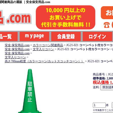
関連商品の通販 ｜安全保安用品.com
安全 保安用品.com
>
カラーコーン関連商品
>
JG21-021
コーンベット付カラーコー
安全 保安用品.com
>
文字入りコーン
>
JG21-021
コーンベット付カラーコーン・緑
安全 保安用品.com
>
文字入りコーン
>
高さ700mm程度（カラーコーン/カットスコッチコーン））
>
JG21-021
コーンベ
商品番号：JG21
標準価格: 2,80
税込価格 1,
送料:
本
※半角数字でご入