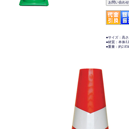
●サイズ：高さ約
●材質：本体/L
●重量：約2.85k