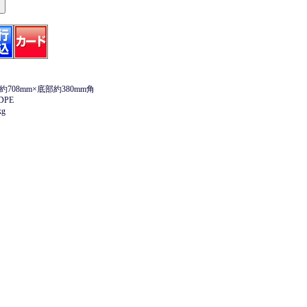
708mm×底部約380mm角
DPE
g