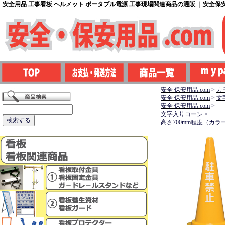
安全用品 工事看板 ヘルメット ポータブル電源 工事現場関連商品の通販 ｜安全保安用
安全 保安用品.com
>
カ
安全 保安用品.com
>
文
安全 保安用品.com
>
文字入りコーン
>
高さ700mm程度（カ