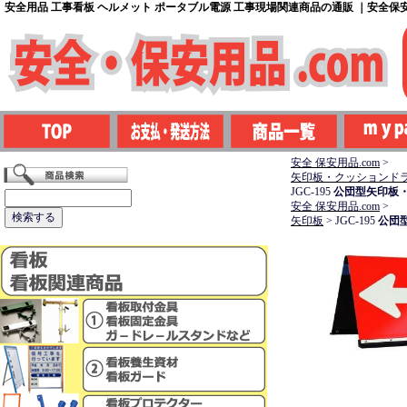
安全用品 工事看板 ヘルメット ポータブル電源 工事現場関連商品の通販 ｜安全保安用
安全 保安用品.com
>
矢印板・クッションド
JGC-195
公団型矢印板・
安全 保安用品.com
>
矢印板
>
JGC-195
公団