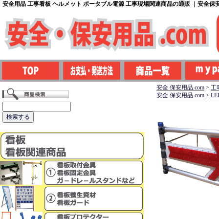
安全用品 工事看板 ヘルメット ポータブル電源 工事現場関連商品の通販 ｜安全保安用
安全 保安用品.com
>
工
安全 保安用品.com
>
L