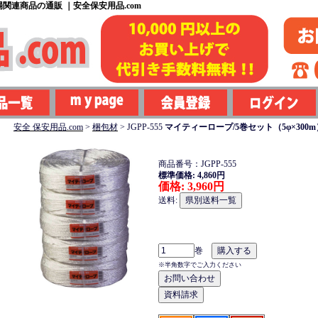
関連商品の通販 ｜安全保安用品.com
安全 保安用品.com
>
梱包材
>
JGPP-555
マイティーロープ/5巻セット（5φ×300m
商品番号：JGPP-555
標準価格: 4,860円
価格: 3,960円
送料:
巻
※半角数字でご入力ください