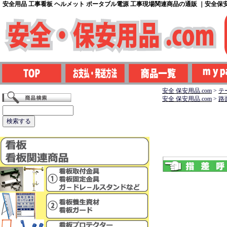
安全用品 工事看板 ヘルメット ポータブル電源 工事現場関連商品の通販 ｜安全保安用
安全 保安用品.com
>
テ
安全 保安用品.com
>
路