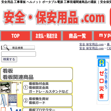
安全用品 工事看板 ヘルメット ポータブル電源 工事現場関連商品の通販 ｜安全保安用
安全 保安用品.com
>
幕
安全 保安用品.com
>
C