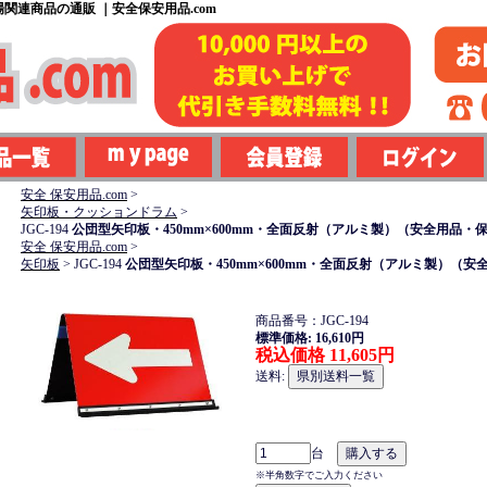
関連商品の通販 ｜安全保安用品.com
安全 保安用品.com
>
矢印板・クッションドラム
>
JGC-194
公団型矢印板・450mm×600mm・全面反射（アルミ製）（安全用品
安全 保安用品.com
>
矢印板
>
JGC-194
公団型矢印板・450mm×600mm・全面反射（アルミ製）
商品番号：JGC-194
標準価格: 16,610円
税込価格 11,605円
送料:
台
※半角数字でご入力ください