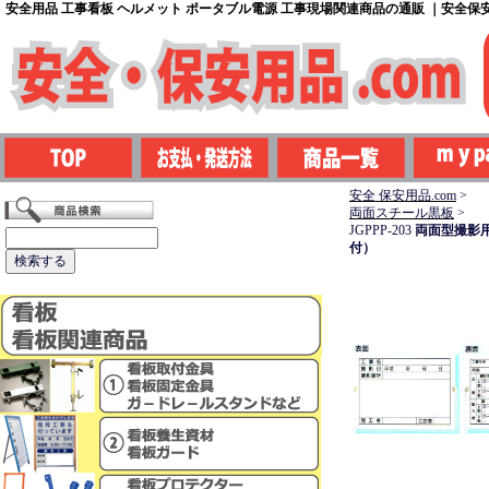
安全用品 工事看板 ヘルメット ポータブル電源 工事現場関連商品の通販 ｜安全保安用
安全 保安用品.com
>
両面スチール黒板
>
JGPPP-203
両面型撮影用
付）