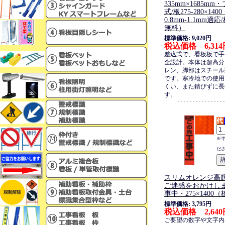
335mm×1685m
式/板275-280×14
0.8mm-1.1mm適
無料）
標準価格: 9,020円
税込価格 6,314
差込式で、看板板で手
全設計。本体は超高分
レン、脚部はスチール
です。寒冷地での使用
くい、また錆びずに長
す。
※
だ
スリムオレンジ高
ご迷惑をおかけしま
事中・275×1400
標準価格: 3,795円
税込価格 2,640
ご要望の数字や文字内