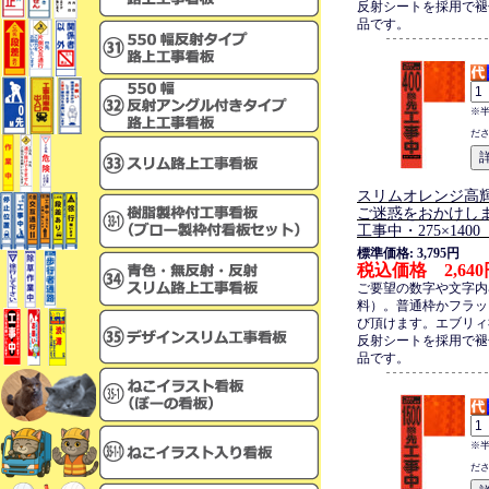
反射シートを採用で褪
品です。
※
だ
スリムオレンジ高
ご迷惑をおかけします
工事中・275×140
標準価格: 3,795円
税込価格 2,640
ご要望の数字や文字内
料）。普通枠かフラッ
び頂けます。エブリィ
反射シートを採用で褪
品です。
※
だ