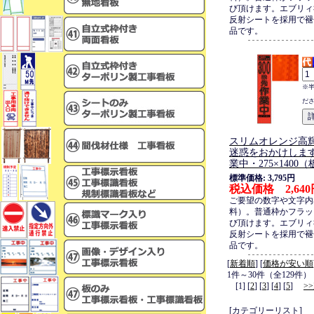
び頂けます。エブリィ
反射シートを採用で褪
品です。
※
だ
スリムオレンジ高
迷惑をおかけします 
業中・275×1400
標準価格: 3,795円
税込価格 2,640
ご要望の数字や文字内
料）。普通枠かフラッ
び頂けます。エブリィ
反射シートを採用で褪
品です。
[
新着順
] [
価格が安い順
1件～30件（全129件）
[1] [
2
] [
3
] [
4
] [
5
]
>
[カテゴリーリスト]