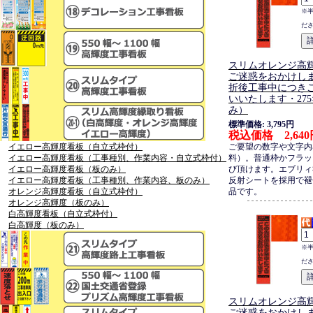
※
だ
スリムオレンジ高
ご迷惑をおかけしま
折後工事中につき
いいたします・275×
み）
標準価格: 3,795円
税込価格 2,640
イエロー高輝度看板（自立式枠付）
ご要望の数字や文字内
イエロー高輝度看板（工事種別、作業内容・自立式枠付）
料）。普通枠かフラッ
イエロー高輝度看板（板のみ）
び頂けます。エブリィ
イエロー高輝度看板（工事種別、作業内容、板のみ）
反射シートを採用で褪
オレンジ高輝度看板（自立式枠付）
品です。
オレンジ高輝度（板のみ）
白高輝度看板（自立式枠付）
白高輝度（板のみ）
※
だ
スリムオレンジ高
ご迷惑をおかけしま