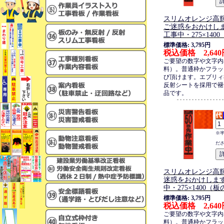
スリムオレンジ高
ご迷惑をおかけします
工事中・275×140
標準価格: 3,795円
税込価格 2,640
ご要望の数字や文字内
料）。普通枠かフラッ
び頂けます。エブリィ
反射シートを採用で褪
品です。
※
だ
スリムオレンジ高
迷惑をおかけします
中・275×1400（
標準価格: 3,795円
税込価格 2,640
ご要望の数字や文字内
料）。普通枠かフラッ