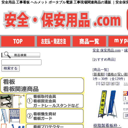
安全用品 工事看板 ヘルメット ポータブル電源 工事現場関連商品の通販 ｜安全保安用
安全 保安用品.com
>
縁
[おすすめ商品]
[商品一覧]
[
新着順
] [
価格が安い順
1件～30件（全129件）
[1] [
2
] [
3
] [
4
] [
5
]
>
※
だ
樹脂製看板枠・