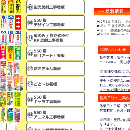
■12月1日-MISEL
■5月10日-保安用品
■5月 9日-警備服の
■5月 8日-HPがオー
お問い合わせ先
販売業者：安全・保安
〒700-0032 岡
◎ 受注や発送につ
--------------------------
安全・保安用品.co
TEL：086-250-656
メールで問い合わ
営業日時のご案内
休業日：日曜・祝
営業時間：9:00～18:
※日曜・祝日のお
なります。
※ ご注文受付は、