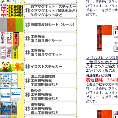
料）。普通枠かフラッ
び頂けます。エブリィ
反射シートを採用で褪
品です。
※
だ
スリムオレンジ高
ご迷惑をおかけしま
業中につきご協力
275×1400（板のみ
標準価格: 3,795円
税込価格 2,640
ご要望の数字や文字内
料）。普通枠かフラッ
び頂けます。エブリィ
反射シートを採用で褪
品です。