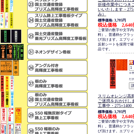
折後作業中につき
いいたします・275×
み）
標準価格: 3,795円
税込価格 2,640
ご要望の数字や文字内
料）。普通枠かフラッ
び頂けます。エブリィ
反射シートを採用で褪
品です。
※
だ
スリムオレンジ高
ご迷惑をおかけします
工事中・275×140
標準価格: 3,795円
税込価格 2,640
ご要望の数字や文字内
料）。普通枠かフラッ
び頂けます。エブリィ