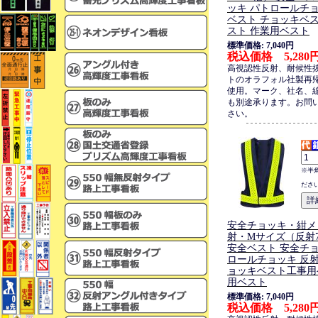
ッキ パトロールチョ
ベスト チョッキベ
スト 作業用ベスト
標準価格: 7,040円
税込価格 5,280
高視認性反射、耐候性
トのオラフォル社製再
使用。マーク、社名、
も別途承ります。お問
さい。
※半
ださ
安全チョッキ・紺メ
射・Mサイズ（反射7
安全ベスト 安全チョ
ロールチョッキ 反射
ョッキベスト工事用
用ベスト
標準価格: 7,040円
税込価格 5,280