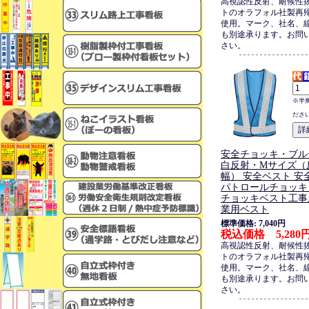
高視認性反射、耐候性
トのオラフォル社製再
使用。マーク、社名、
も別途承ります。お問
さい。
※半
ださ
安全チョッキ・ブル
白反射・Mサイズ（反
幅） 安全ベスト 安
パトロールチョッキ
チョッキベスト工事
業用ベスト
標準価格: 7,040円
税込価格 5,280
高視認性反射、耐候性
トのオラフォル社製再
使用。マーク、社名、
も別途承ります。お問
さい。