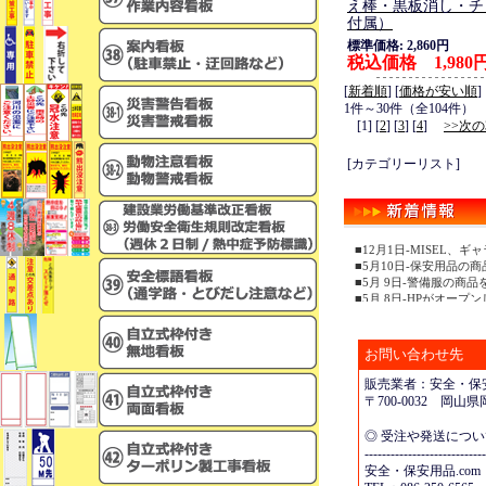
え棒・黒板消し・チ
付属）
標準価格: 2,860円
税込価格 1,980
[
新着順
] [
価格が安い順
]
1件～30件（全104件）
[1] [
2
] [
3
] [
4
]
>>次の
[カテゴリーリスト]
■12月1日-MISEL
■5月10日-保安用品の
■5月 9日-警備服の商
■5月 8日-HPがオープ
お問い合わせ先
販売業者：安全・保安
〒700-0032 岡
◎ 受注や発送につ
----------------------------
安全・保安用品.com