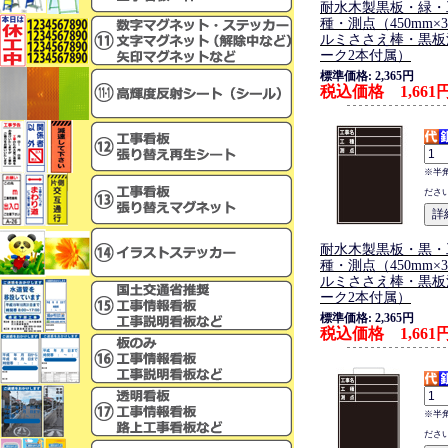
耐水木製黒板・緑・
種・測点（450mm×3
ルミささえ棒・黒板
ーク2本付属）
標準価格: 2,365円
税込価格 1,661
※半
ださ
耐水木製黒板・黒・
種・測点（450mm×3
ルミささえ棒・黒板
ーク2本付属）
標準価格: 2,365円
税込価格 1,661
※半
ださ