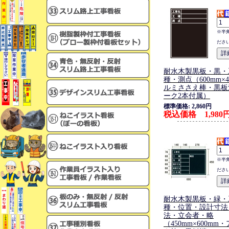
※半
ださ
耐水木製黒板・黒・
種・測点（600mm×4
ルミささえ棒・黒板
ーク2本付属）
標準価格: 2,860円
税込価格 1,980
※半
ださ
耐水木製黒板・緑・
種・位置・設計寸法
法・立会者・略
（450mm×600mm