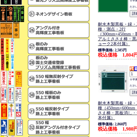
※半
ださ
耐水木製黒板・緑・
種・測点・2行
（300mm×450mm
アルミささえ棒・黒
ョーク2本付属）
標準価格: 2,585円
税込価格 1,804
※半
ださ
耐水木製黒板・緑・
種（450mm×600m
さえ棒・黒板消し・
本付属）
標準価格: 2,860円
税込価格 1,980