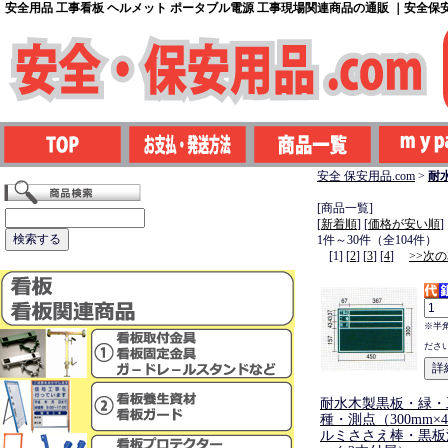
安全用品 工事看板 ヘルメット ポータブル電源 工事現場関連商品の通販 ｜安全保安用
安全 保安用品.com
>
耐
[商品一覧]
[
新着順
] [
価格が安い順
]
1件～30件（全104件）
[1] [
2
] [
3
] [
4
]
>>次の
※半
ださ
耐水木製黒板・緑・
種・測点（300mm×4
ルミささえ棒・黒板