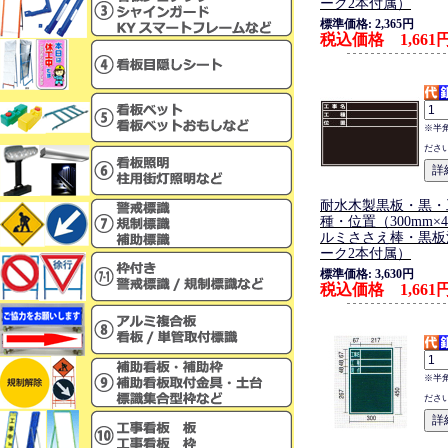
ーク2本付属）
標準価格: 2,365円
税込価格 1,661
※半
ださ
耐水木製黒板・黒・
種・位置（300mm×4
ルミささえ棒・黒板
ーク2本付属）
標準価格: 3,630円
税込価格 1,661
※半
ださ