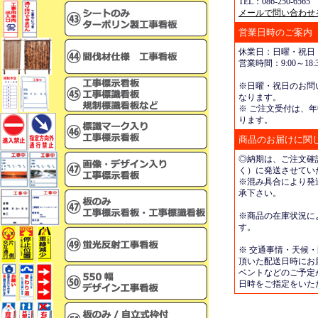
TEL：086-250-6565 
メールで問い合わせ
営業日時のご案内
休業日：日曜・祝日
営業時間：9:00～18:3
※日曜・祝日のお問
なります。
※ ご注文受付は、年
ります。
商品のお届けに関
◎納期は、ご注文確
く）に発送させてい
※混み具合により発
承下さい。
※商品の在庫状況に
す。
※ 交通事情・天候
頂いた配送日時にお
ベントなどのご予定
日時をご指定をいた