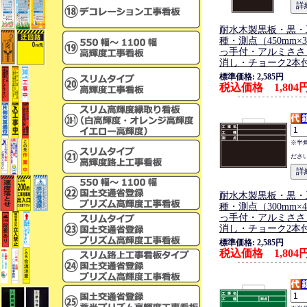
耐水木製黒板・黒・
種・測点（450mm×3
っ手付・アルミささ
消し・チョーク2本
標準価格: 2,585円
税込価格 1,804
※半
ださ
耐水木製黒板・黒・
種・測点（300mm×4
っ手付・アルミささ
消し・チョーク2本
標準価格: 2,585円
税込価格 1,804