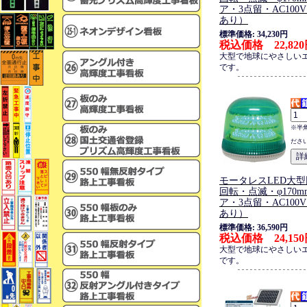
ア・3点留・AC100
あり）
標準価格: 34,230円
税込価格 22,82
大型で地球にやさしい
です。
※半
ださ
モータレスLED大型
回転・点滅・φ170
ア・3点留・AC100
あり）
標準価格: 36,590円
税込価格 24,15
大型で地球にやさしい
です。