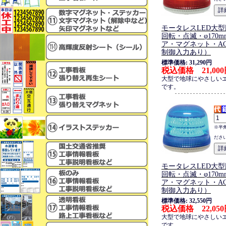
モータレスLED大型
回転・点滅・φ170
ア・マグネット・AC/
制御入力あり）
標準価格: 31,290円
税込価格 21,00
大型で地球にやさしい
です。
※半
ださ
モータレスLED大型
回転・点滅・φ170
ア・マグネット・AC/
制御入力あり）
標準価格: 32,550円
税込価格 22,05
大型で地球にやさしい
です。