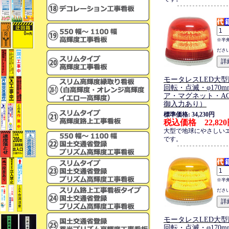
※半
ださ
モータレスLED大型
回転・点滅・φ170
ア・マグネット・AC
御入力あり）
標準価格: 34,230円
税込価格 22,82
大型で地球にやさしい
です。
※半
ださ
モータレスLED大型
回転・点滅・φ170