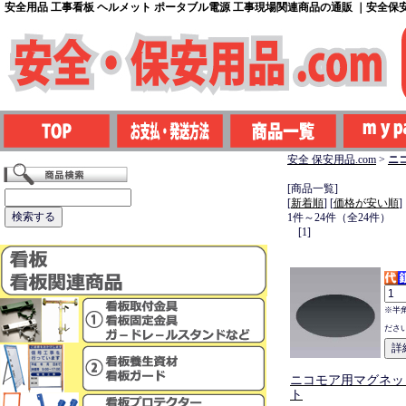
安全用品 工事看板 ヘルメット ポータブル電源 工事現場関連商品の通販 ｜安全保安用
安全 保安用品.com
>
ニ
[商品一覧]
[
新着順
] [
価格が安い順
]
1件～24件（全24件）
[1]
※半
ださ
ニコモア用マグネッ
ト