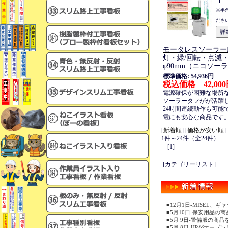
※半
ださ
モータレスソーラー
灯・緑/回転・点滅
φ90mm（ニコソー
標準価格: 54,936円
税込価格 42,00
電源確保が困難な場所
ソーラータフがが活躍
24時間連続動作も可能
電にも安心な商品です
[
新着順
] [
価格が安い順
]
1件～24件（全24件）
[1]
[カテゴリーリスト]
■12月1日-MISEL
■5月10日-保安用品の
■5月 9日-警備服の商
■5月 8日-HPがオープ