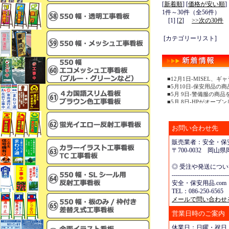
[
新着順
] [
価格が安い順
]
1件～30件（全56件）
[1] [
2
]
>>次の30件
[カテゴリーリスト]
■12月1日-MISEL
■5月10日-保安用品の
■5月 9日-警備服の商
■5月 8日-HPがオープ
お問い合わせ先
販売業者：安全・保安
〒700-0032 岡
◎ 受注や発送につ
----------------------------
安全・保安用品.com
TEL：086-250-6565 
メールで問い合わせ
営業日時のご案内
休業日：日曜・祝日