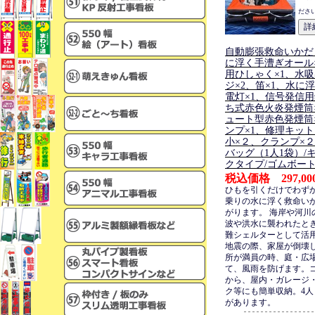
ださ
自動膨張救命いかだ
に浮く手漕ぎオール
用ひしゃく×1、水
ジ×2、笛×1、水に
電灯×1、信号発信用
ち式赤色火炎発煙筒
ュート型赤色発煙筒
ンプ×1、修理キッ
小×２、クランプ×
バッグ（1人1袋）/
クタイプ/ゴムボー
税込価格 297,00
ひもを引くだけでわずか2
乗りの水に浮く救命い
がります。 海岸や河川
波や洪水に襲われたとき
難シェルターとして活
地震の際、家屋が倒壊
所が満員の時、庭・広
て、風雨を防げます。
から、屋内・ガレージ
ク等にも簡単収納。4人
があります。