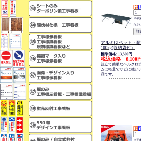
※半
ださ
アルミGIベット・
100kg(収納袋付）
標準価格: 13,500円
税込価格 8,100
組立て簡単なベルクロ
ムは軽量でサビに強い
品です。
※半