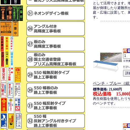
として活用できます。
屋が倒壊したり避難所
庭・広場に設置して、
す。
※半
ださ
ベンチ・ブルー（組
標準価格: 21,600円
税込価格 15,80
再生樹脂を使用したリ
のベンチです。