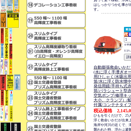
負って楽々移動、浮具
はしっかりつかむ事が
す。
※半
ださ
自動膨張救命いかだ
(水に浮く手漕ぎオー
用ひしゃく/水吸出用
笛/水に浮く防水懐中
発信用鏡/手持ち式
筒/パラシュート型赤
空気ポンプ/修理キ
大小、クランプ）/
付属/コンテナタイ
税込価格 2,145,0
ひもを引くだけで、25
浮く救命いかだが出来
海岸や河川の近くで、
襲われた時、浮かぶ避