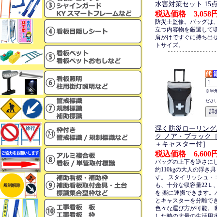
水害対策セット 15
税込価格 3,058
防災士監修。バッグは
立つ内容物を厳選して
肩がけですぐに持ち出
トサイズ。
※半
ださ
浮く防災ローリング
ク ノア・ブラック
＋キャスター付］
税込価格 6,600
バッグの上下を逆さに
約110kgの大人の浮き
す。 スタイリッシュ・
も、十分な収容量22Ｌ、
を 楽に運搬できます。
とキャスターを分離で
色々な運び方が可能。 
した時の大量の生活用