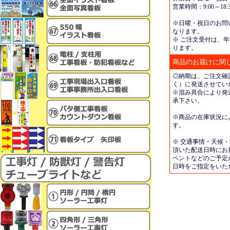
営業時間：9:00～18:3
※日曜・祝日のお問
なります。
※ ご注文受付は、年
ります。
商品のお届けに関
◎納期は、ご注文確
く）に発送させてい
※混み具合により発
承下さい。
※商品の在庫状況に
す。
※ 交通事情・天候
頂いた配送日時にお
ベントなどのご予定
日時をご指定をいた