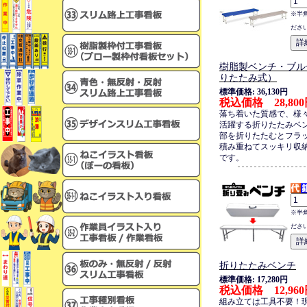
※半
ださ
樹脂製ベンチ・ブル
りたたみ式）
標準価格: 36,130円
税込価格 28,80
落ち着いた質感で、様
活躍する折りたたみベ
部を折りたたむとフラ
積み重ねてスッキリ収
です。
※半
ださ
折りたたみベンチ
標準価格: 17,280円
税込価格 12,96
組み立ては工具不要！