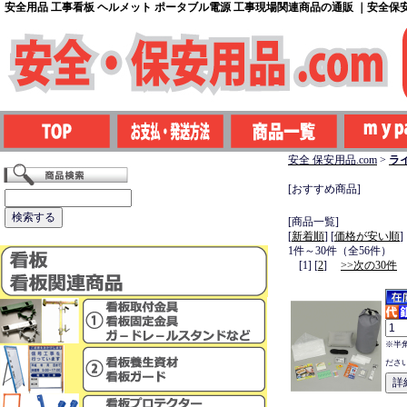
安全用品 工事看板 ヘルメット ポータブル電源 工事現場関連商品の通販 ｜安全保安用
安全 保安用品.com
>
ラ
[おすすめ商品]
[商品一覧]
[
新着順
] [
価格が安い順
]
1件～30件（全56件）
[1] [
2
]
>>次の30件
※半
ださ