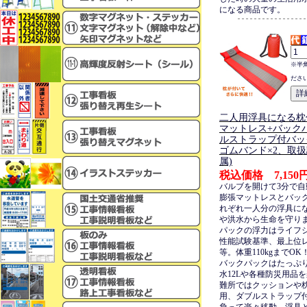
になる商品です。
※半
ださ
二人用浮具になる枕
マットレス+バック
ルストラップ付バッ
ゴムバンド×2、取
属)
税込価格 7,150
バルブを開けて3分で
膨張マットレスとバッ
れぞれ一人分の浮具に
や洪水から生命を守り
パックの浮力はライフ
性能試験基準、最上位レ
等。体重110kgまでOK
バックパックはたっぷり
水12Lや各種防災用品
難所ではクッションや
用、ダブルストラップ