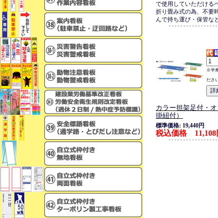
で使用していただける
折り畳み式の為、不要
んで持ち運び・保管な
※半
ださ
カラー担架足付・オ
掛紐付）
標準価格: 19,440円
税込価格 11,10