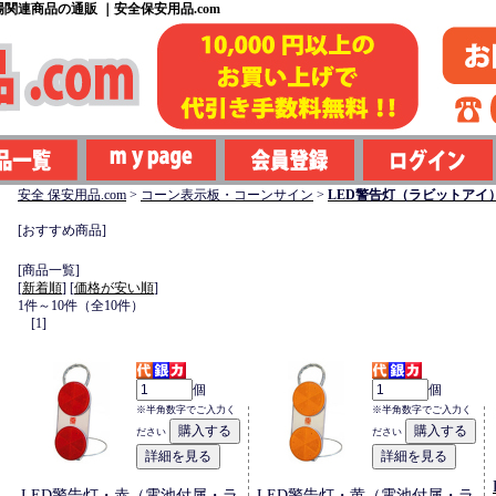
関連商品の通販 ｜安全保安用品.com
安全 保安用品.com
>
コーン表示板・コーンサイン
>
LED警告灯（ラビットアイ
[おすすめ商品]
[商品一覧]
[
新着順
] [
価格が安い順
]
1件～10件（全10件）
[1]
個
個
※半角数字でご入力く
※半角数字でご入力く
ださい
ださい
LED警告灯・赤（電池付属・ラ
LED警告灯・黄（電池付属・ラ