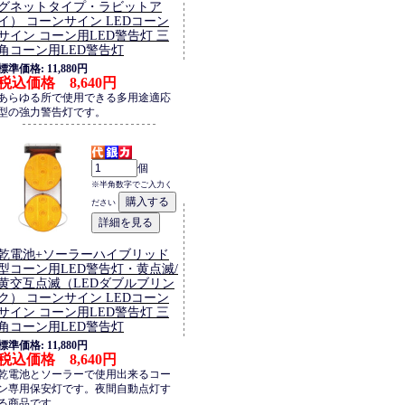
グネットタイプ・ラビットア
イ） コーンサイン LEDコーン
サイン コーン用LED警告灯 三
角コーン用LED警告灯
標準価格: 11,880円
税込価格 8,640円
あらゆる所で使用できる多用途適応
型の強力警告灯です。
個
※半角数字でご入力く
ださい
乾電池+ソーラーハイブリッド
型コーン用LED警告灯・黄点滅/
黄交互点滅（LEDダブルブリン
ク） コーンサイン LEDコーン
サイン コーン用LED警告灯 三
角コーン用LED警告灯
標準価格: 11,880円
税込価格 8,640円
乾電池とソーラーで使用出来るコー
ン専用保安灯です。夜間自動点灯す
る商品です。