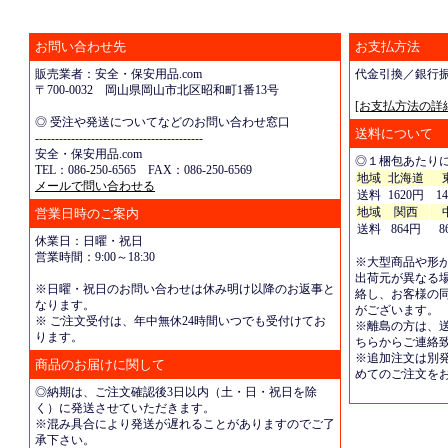
お問い合わせ先
お支払方法
販売業者：安全・保安用品.com
代金引換／銀行
〒700-0032 岡山県岡山市北区昭和町1番13号
[お支払方法の詳
◎ 受注や発送についてなどのお問い合わせ窓口
送料について
------------------------------------------
安全・保安用品.com
◎１梱包あたり
TEL：086-250-6565 FAX：086-250-6569
地域
北海道
メールで問い合わせる
送料
1620円
1
地域
関西
営業日時のご案内
送料
864円
8
休業日：日曜・祝日
営業時間：9:00～18:30
※大型商品や形
出荷元が異なる
※日曜・祝日のお問い合わせは休み明け以降のお返事と
絡し、お客様の
なります。
がございます。
※ ご注文受付は、年中無休24時間いつでも受付けてお
※離島の方は、
ります。
ちらからご連絡
※追加注文は別
商品のお届けに関して
めてのご注文を
◎納期は、ご注文確認後3日以内（土・日・祝日を除
く）に発送させていただきます。
※混み具合により発送が遅れることがありますのでご了
承下さい。