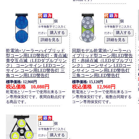
個
個
※半角数字でご入力く
※半角数字でご入力く
ださい
ださい
乾電池+ソーラーハイブリッド
同期モデル乾電池+ソーラーハ
型コーン用LED警告灯・青点滅/
イブリッド型コーン用LED警告
青交互点滅（LEDダブルブリン
灯・赤緑点滅（LEDダブルブリ
ク） コーンサイン LEDコーン
ンク） コーンサイン LEDコー
サイン コーン用LED警告灯 三
ンサイン コーン用LED警告灯
角コーン用LED警告灯
三角コーン用LED警告灯
標準価格: 12,960円
標準価格: 15,120円
税込価格 10,080円
税込価格 12,960円
乾電池とソーラーで使用出来るコー
乾電池とソーラーで使用出来るコー
ン専用保安灯です。夜間自動点灯す
ン専用保安灯です。複数台同期する
る商品です。
コーン専用保安灯です。
個
※半角数字でご入力く
ださい