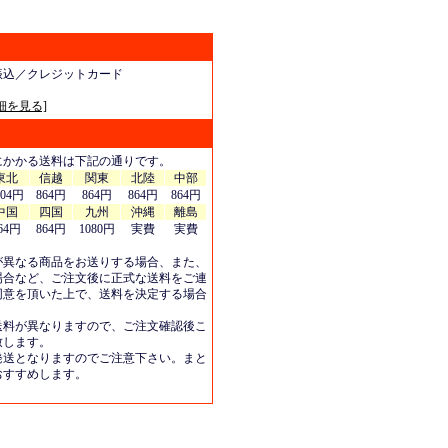
振込／クレジットカード
細を見る]
にかかる送料は下記の通りです。
東北
信越
関東
北陸
中部
404円
864円
864円
864円
864円
中国
四国
九州
沖縄
離島
64円
864円
1080円
実費
実費
が異なる商品をお送りする場合、また、
場合など、ご注文後に正式な送料をご連
同意を頂いた上で、送料を決定する場合
送料が異なりますので、ご注文確認後こ
致します。
発送となりますのでご注意下さい。まと
おすすめします。