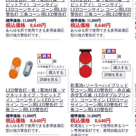
ビットアイ） コーンサイン
ビットアイ） コーンサイン
LEDコーンサイン コーン用LED
LEDコーンサイン コーン用LED
警告灯 三角コーン用LED警告灯
警告灯 三角コーン用LED警告灯
標準価格: 11,880円
標準価格: 11,880円
税込価格 8,640円
税込価格 8,640円
あらゆる所で使用できる多用途適応
あらゆる所で使用できる多用途適応
型の強力警告灯です。
型の強力警告灯です。
個
個
※半角数字でご入力く
※半角数字でご入力く
ださい
ださい
乾電池+ソーラーハイブリッド
LED警告灯・黄（電池付属・マ
型コーン用LED警告灯・赤点滅/
グネットタイプ・ラビットア
赤交互点滅（LEDダブルブリン
イ） コーンサイン LEDコーン
ク） コーンサイン LEDコーン
サイン コーン用LED警告灯 三
サイン コーン用LED警告灯 三
角コーン用LED警告灯
角コーン用LED警告灯
標準価格: 11,880円
標準価格: 11,880円
税込価格 8,640円
税込価格 8,640円
あらゆる所で使用できる多用途適応
乾電池とソーラーで使用出来るコー
型の強力警告灯です。
ン専用保安灯です。夜間自動点灯す
る商品です。