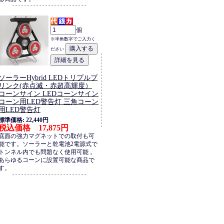
個
※半角数字でご入力く
ださい
ソーラーHybrid LEDトリプルブ
リンク(赤点滅・赤超高輝度）
コーンサイン LEDコーンサイン
コーン用LED警告灯 三角コーン
用LED警告灯
標準価格: 22,440円
税込価格 17,875円
底面の強力マグネットでの取付も可
能です。ソーラーと乾電池2電源式で
トンネル内でも問題なく使用可能 。
あらゆるコーンに設置可能な商品で
す。