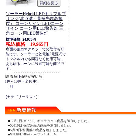
ソーラーHybrid LEDトリプルブ
リンク(赤点滅・黄蛍光超高輝
度） コーンサイン LEDコーン
サイン コーン用LED警告灯 三
角コーン用LED警告灯
標準価格: 24,970円
税込価格 19,965円
底面の強力マグネットでの取付も可
能です。ソーラーと乾電池2電源式で
トンネル内でも問題なく使用可能 。
あらゆるコーンに設置可能な商品で
す。
[
新着順
] [
価格が安い順
]
1件～10件（全10件）
[1]
[カテゴリーリスト]
■12月1日-MISEL、ギャラックス商品を追加しました。
■5月10日-保安用品の商品を追加しました。
■5月 9日-警備服の商品を追加しました。
■5月 8日-HPがオープンしました。