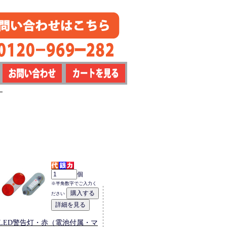
）
個
※半角数字でご入力く
ださい
LED警告灯・赤（電池付属・マ