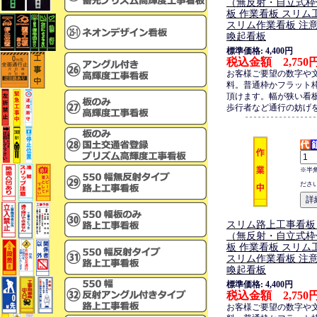
（無反射・自立式枠
板 作業看板 スリ
スリム作業看板 注意
喚起看板
標準価格: 4,400円
税込金額 2,750
お客様ご要望の数字や
料。普通枠かフラット
頂けます。幅が狭い看
歩行者など通行の妨げ
※半
ださ
スリム路上工事看板
（無反射・自立式枠
板 作業看板 スリ
スリム作業看板 注意
喚起看板
標準価格: 4,400円
税込金額 2,750
お客様ご要望の数字や