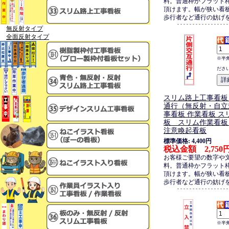
料。普通枠かフラット
頂けます。幅が狭い看
歩行者など通行の妨げ
無反射タイプ
全面反射タイプ
※半
ださ
スリム路上工事看板
通行（無反射・自立
事看板 作業看板 ス
板 スリム作業看板
注意喚起看板
標準価格: 4,400円
税込金額 2,750
お客様ご要望の数字や
料。普通枠かフラット
頂けます。幅が狭い看
歩行者など通行の妨げ
※半