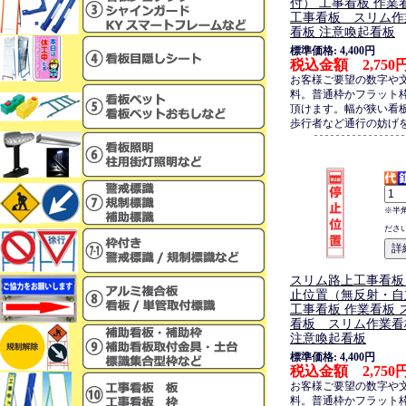
付） 工事看板 作業
工事看板 スリム作
看板 注意喚起看板
標準価格: 4,400円
税込金額 2,750
お客様ご要望の数字や
料。普通枠かフラット
頂けます。幅が狭い看
歩行者など通行の妨げ
※半
ださ
スリム路上工事看板
止位置（無反射・自
工事看板 作業看板 
看板 スリム作業看
注意喚起看板
標準価格: 4,400円
税込金額 2,750
お客様ご要望の数字や
料。普通枠かフラット