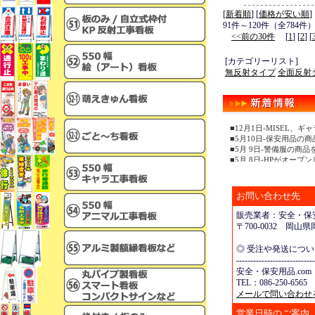
[
新着順
] [
価格が安い順
]
91件～120件（全784件
<<前の30件
[
1
] [
2
] [
[カテゴリーリスト]
無反射タイプ
全面反射
■12月1日-MISEL
■5月10日-保安用品の
■5月 9日-警備服の商
■5月 8日-HPがオープ
お問い合わせ先
販売業者：安全・保安
〒700-0032 岡
◎ 受注や発送につ
----------------------------
安全・保安用品.com
TEL：086-250-6565 
メールで問い合わせ
営業日時のご案内