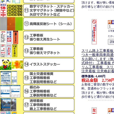
頂けます。幅が狭い看
歩行者など通行の妨げ
※半
ださ
スリム路上工事看板
つき一般車両車両通
をお願いします（無
式枠付） 工事看板 
リム工事看板 スリ
注意看板 注意喚起
標準価格: 4,400円
税込金額 2,750
お客様ご要望の数字や
料。普通枠かフラット
頂けます。幅が狭い看
歩行者など通行の妨げ