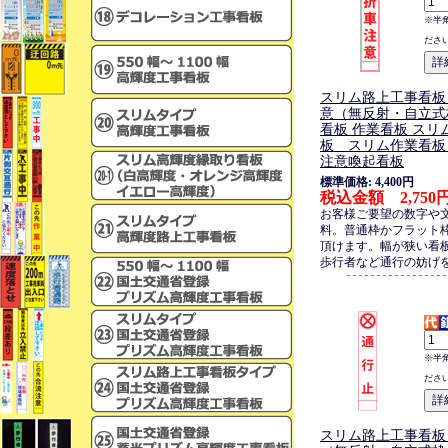
※半
ださ
スリム路上工事看板
意（無反射・自立式
看板 作業看板 スリ
板 スリム作業看板
注意喚起看板
標準価格: 4,400円
税込金額 2,750
お客様ご要望の数字や
料。普通枠かフラット
頂けます。幅が狭い看
歩行者など通行の妨げ
※半
ださ
スリム路上工事看板