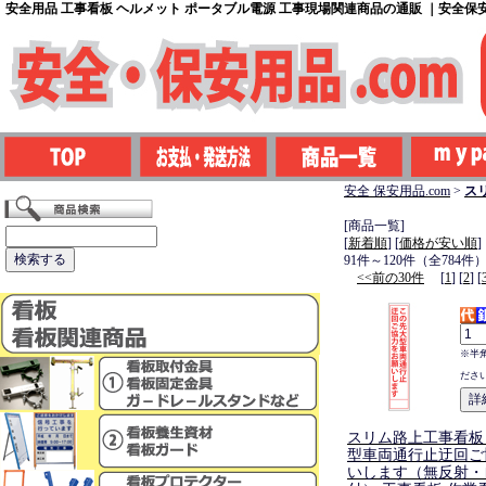
安全用品 工事看板 ヘルメット ポータブル電源 工事現場関連商品の通販 ｜安全保安用
安全 保安用品.com
>
ス
[商品一覧]
[
新着順
] [
価格が安い順
]
91件～120件（全784件
<<前の30件
[
1
] [
2
] [
※半
ださ
スリム路上工事看板
型車両通行止迂回ご
いします（無反射・