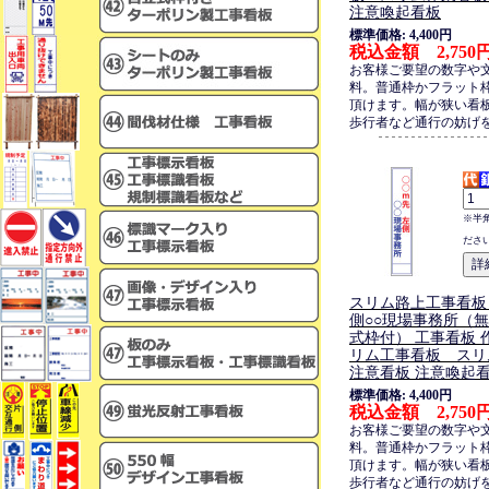
注意喚起看板
標準価格: 4,400円
税込金額 2,750
お客様ご要望の数字や
料。普通枠かフラット
頂けます。幅が狭い看
歩行者など通行の妨げ
※半
ださ
スリム路上工事看板
側○○現場事務所（
式枠付） 工事看板 
リム工事看板 スリ
注意看板 注意喚起
標準価格: 4,400円
税込金額 2,750
お客様ご要望の数字や
料。普通枠かフラット
頂けます。幅が狭い看
歩行者など通行の妨げ