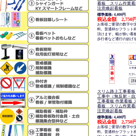
看板 スリム作業看
注意喚起看板
標準価格: 4,400円
税込金額 2,750
お客様ご要望の数字や
料。普通枠かフラット
頂けます。幅が狭い看
歩行者など通行の妨げ
※半
ださ
スリム路上工事看板・
工事中（無反射・自
工事看板 作業看板 
看板 スリム作業看
注意喚起看板
標準価格: 4,400円
税込金額 2,750
お客様ご要望の数字や
料。普通枠かフラット