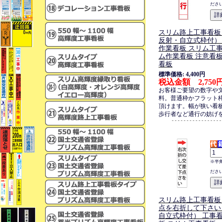
ださ
スリム路上工事看板
反射・自立式枠付）
作業看板 スリム工
ム作業看板 注意看板
看板
標準価格: 4,400円
税込金額 2,750
お客様ご要望の数字や
料。普通枠かフラット
頂けます。幅が狭い看
歩行者など通行の妨げ
※半
ださ
スリム路上工事看板
点を右折して下さい
自立式枠付） 工事看