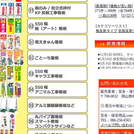
[
新着順
] [
価格が安い順
]
271件～300件（全784件
<<前の30件
[
1
] [
2
] [
[カテゴリーリスト]
無反射タイプ
全面反射
■12月1日-MISEL
■5月10日-保安用品の
■5月 9日-警備服の商
■5月 8日-HPがオープ
お問い合わせ先
販売業者：安全・保安
〒700-0032 岡
◎ 受注や発送につ
----------------------------
安全・保安用品.com
TEL：086-250-6565 
メールで問い合わせ
営業日時のご案内