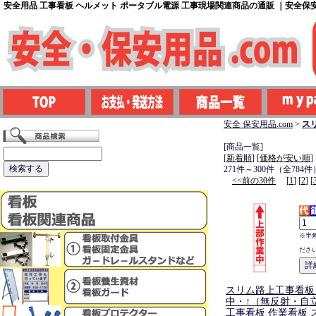
安全用品 工事看板 ヘルメット ポータブル電源 工事現場関連商品の通販 ｜安全保安用
安全 保安用品.com
>
ス
[商品一覧]
[
新着順
] [
価格が安い順
]
271件～300件（全784件
<<前の30件
[
1
] [
2
] [
※半
ださ
スリム路上工事看板
中・↑（無反射・自
工事看板 作業看板 