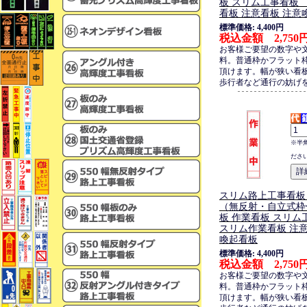
板 スリム工事看板
看板 注意看板 注意
標準価格: 4,400円
税込金額 2,750
お客様ご要望の数字や
料。普通枠かフラット
頂けます。幅が狭い看
歩行者など通行の妨げ
※半
ださ
スリム路上工事看板
（無反射・自立式枠
板 作業看板 スリ
スリム作業看板 注意
喚起看板
標準価格: 4,400円
税込金額 2,750
お客様ご要望の数字や
料。普通枠かフラット
頂けます。幅が狭い看