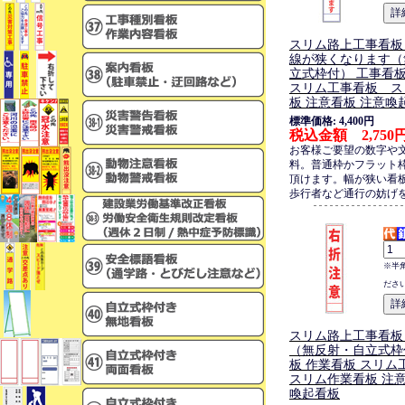
スリム路上工事看板
線が狭くなります（
立式枠付） 工事看板
スリム工事看板 ス
板 注意看板 注意喚
標準価格: 4,400円
税込金額 2,750
お客様ご要望の数字や
料。普通枠かフラット
頂けます。幅が狭い看
歩行者など通行の妨げ
※半
ださ
スリム路上工事看板
（無反射・自立式枠
板 作業看板 スリ
スリム作業看板 注意
喚起看板