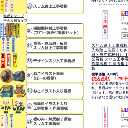
歩行者など通行の妨げ
無反射タイプ
全面反射タイプ
※半
ださ
スリム路上工事看板
先危険ご注意くださ
射・自立式枠付） 工
業看板 スリム工事
作業看板 注意看板 
板
標準価格: 4,400円
税込金額 2,750
お客様ご要望の数字や
料。普通枠かフラット
頂けます。幅が狭い看
歩行者など通行の妨げ
※半
ださ