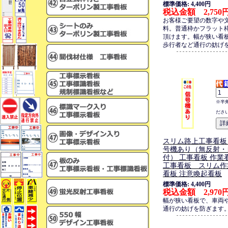
標準価格: 4,400円
税込金額 2,750
お客様ご要望の数字や
料。普通枠かフラット
頂けます。幅が狭い看
歩行者など通行の妨げ
※半
ださ
スリム路上工事看板
号機あり（無反射・
付） 工事看板 作業
工事看板 スリム作
看板 注意喚起看板
標準価格: 4,400円
税込金額 2,970
幅が狭い看板で、車両
通行の妨げを防ぎます