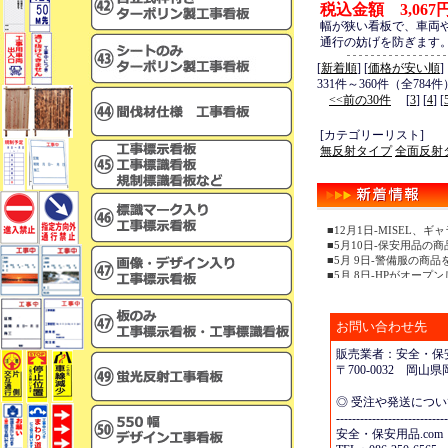
税込金額 3,067
幅が狭い看板で、車両
通行の妨げを防ぎます
[
新着順
] [
価格が安い順
]
331件～360件（全784件
<<前の30件
[
3
] [
4
] [
[カテゴリーリスト]
無反射タイプ
全面反射
■12月1日-MISEL
■5月10日-保安用品の
■5月 9日-警備服の商
■5月 8日-HPがオープ
お問い合わせ先
販売業者：安全・保安
〒700-0032 岡
◎ 受注や発送につ
----------------------------
安全・保安用品.com