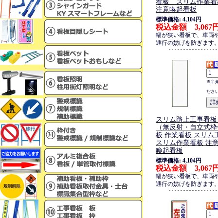
看板 スリム作業看
注意喚起看板
標準価格: 4,104円
税込金額 3,067
幅が狭い看板で、車両
通行の妨げを防ぎます
※半
ださ
スリム路上工事看板
（無反射・自立式枠
板 作業看板 スリ
スリム作業看板 注意
喚起看板
標準価格: 4,104円
税込金額 3,067
幅が狭い看板で、車両
通行の妨げを防ぎます