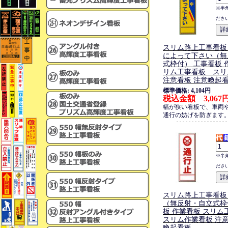
※半
ださ
スリム路上工事看板
によって下さい（無
式枠付） 工事看板 
リム工事看板 スリ
注意看板 注意喚起
標準価格: 4,104円
税込金額 3,067
幅が狭い看板で、車両
通行の妨げを防ぎます
※半
ださ
スリム路上工事看板
（無反射・自立式枠
板 作業看板 スリ
スリム作業看板 注意
喚起看板