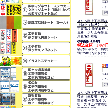
※半
ださ
スリム路上工事看板
折禁止（無反射・自
工事看板 作業看板 
看板 スリム作業看
注意喚起看板
標準価格: 4,104円
税込金額 3,067
幅が狭い看板で、車両
通行の妨げを防ぎます
※半
ださ
スリム路上工事看板
禁止（無反射・自立
事看板 作業看板 ス
板 スリム作業看板