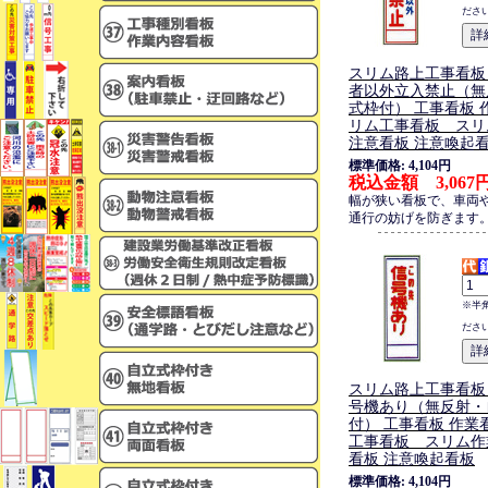
ださ
スリム路上工事看板
者以外立入禁止（無
式枠付） 工事看板 
リム工事看板 スリ
注意看板 注意喚起
標準価格: 4,104円
税込金額 3,067
幅が狭い看板で、車両
通行の妨げを防ぎます
※半
ださ
スリム路上工事看板
号機あり（無反射・
付） 工事看板 作業
工事看板 スリム作
看板 注意喚起看板
標準価格: 4,104円