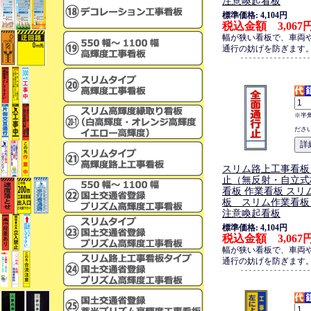
注意喚起看板
標準価格: 4,104円
税込金額 3,067
幅が狭い看板で、車両
通行の妨げを防ぎます
※半
ださ
スリム路上工事看板
止（無反射・自立式
看板 作業看板 スリ
板 スリム作業看板
注意喚起看板
標準価格: 4,104円
税込金額 3,067
幅が狭い看板で、車両
通行の妨げを防ぎます