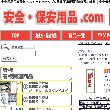
安全用品 工事看板 ヘルメット ポータブル電源 工事現場関連商品の通販 ｜安全保安用
安全 保安用品.com
>
ス
[商品一覧]
[
新着順
] [
価格が安い順
]
331件～360件（全784件
<<前の30件
[
3
] [
4
] [
※半
ださ
スリム路上工事看板
折禁止（無反射・自
工事看板 作業看板 