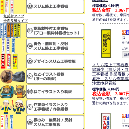
標準価格: 4,104円
税込金額 3,067
幅が狭い看板で、車両
無反射タイプ
通行の妨げを防ぎます
全面反射タイプ
※半
ださ
スリム路上工事看板
線減少（無反射・自
工事看板 作業看板 
看板 スリム作業看
注意喚起看板
標準価格: 4,104円
税込金額 3,067
幅が狭い看板で、車両
通行の妨げを防ぎます
※半